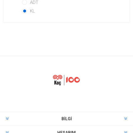
ADT
KL
BILGI
HESABIM