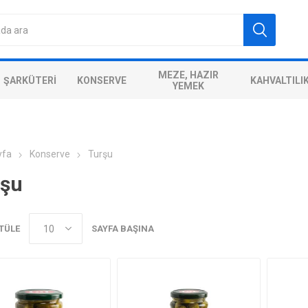
MEZE, HAZIR
ŞARKÜTERI
KONSERVE
KAHVALTILI
YEMEK
yfa
Konserve
Turşu
rşu
TÜLE
SAYFA BAŞINA