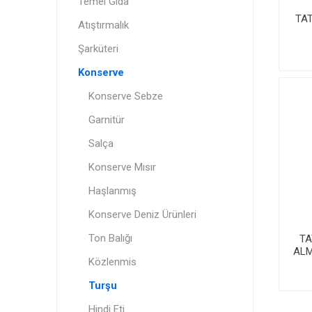
Temel Gıda
TAT
Atıştırmalık
Şarküteri
Konserve
Konserve Sebze
Garnitür
Salça
Konserve Mısır
Haşlanmış
Konserve Deniz Ürünleri
Ton Balığı
TA
ALM
Közlenmis
Turşu
Hindi Eti