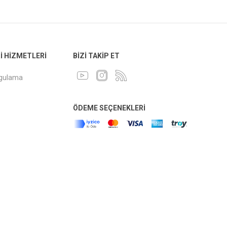
 HIZMETLERI
BIZI TAKIP ET
ygulama
ÖDEME SEÇENEKLERI