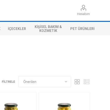
Hesabım
KIŞISEL BAKIM &
K
İÇECEKLER
PET ÜRÜNLERI
KOZMETIK
FILTRELE