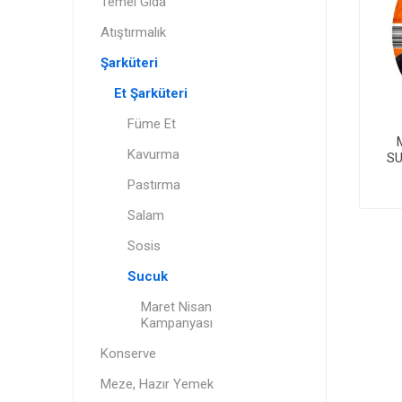
Temel Gıda
Atıştırmalık
Şarküteri
Et Şarküteri
Füme Et
Kavurma
SU
Pastırma
Salam
Sosis
Sucuk
Maret Nisan
Kampanyası
Konserve
Meze, Hazır Yemek