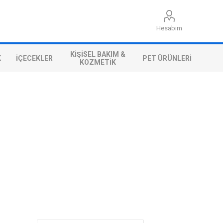
Hesabım
KIŞISEL BAKIM &
K
İÇECEKLER
PET ÜRÜNLERI
KOZMETIK