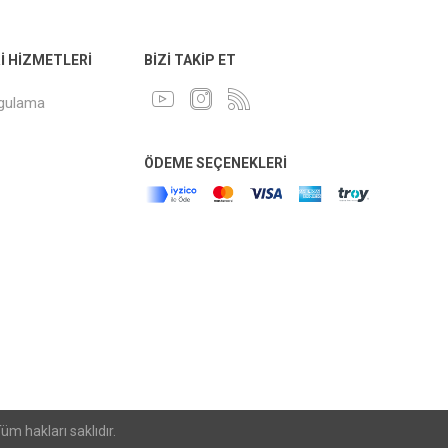
 HIZMETLERI
BIZI TAKIP ET
ygulama
ÖDEME SEÇENEKLERI
m hakları saklıdır.