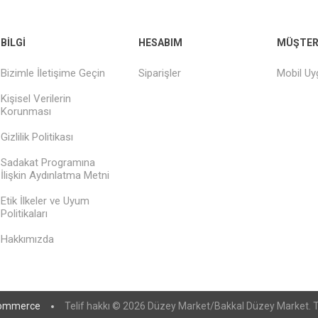
BILGI
HESABIM
MÜŞTERI
Bizimle İletişime Geçin
Siparişler
Mobil U
Kişisel Verilerin
Korunması
Gizlilik Politikası
Sadakat Programına
İlişkin Aydınlatma Metni
Etik İlkeler ve Uyum
Politikaları
Hakkımızda
ommerce
Telif hakkı © 2026 Düzey Market/Bakkal Düzey Market. Tü