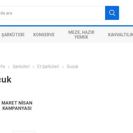
MEZE, HAZIR
ŞARKÜTERI
KONSERVE
KAHVALTILI
YEMEK
yfa
Şarküteri
Et Şarküteri
Sucuk
cuk
MARET NISAN
KAMPANYASI