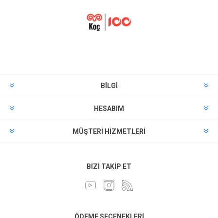
BILGI
HESABIM
MÜŞTERI HIZMETLERI
BIZI TAKIP ET
ÖDEME SEÇENEKLERI