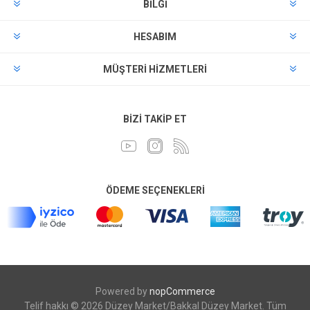
BILGI
HESABIM
MÜŞTERI HIZMETLERI
BIZI TAKIP ET
ÖDEME SEÇENEKLERI
Powered by
nopCommerce
Telif hakkı © 2026 Düzey Market/Bakkal Düzey Market. Tüm