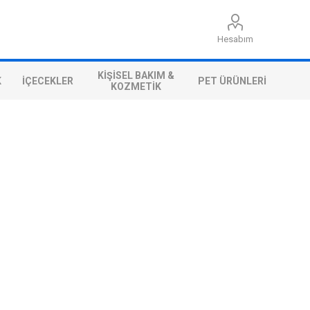
Hesabım
KIŞISEL BAKIM &
K
İÇECEKLER
PET ÜRÜNLERI
KOZMETIK