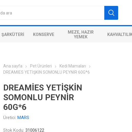
MEZE, HAZIR
ŞARKÜTERI
KONSERVE
KAHVALTILI
YEMEK
Ana sayfa
Pet Ürünleri
Kedi Mamaları
DREAMİES YETİŞKİN SOMONLU PEYNİR 60G*6
DREAMİES YETİŞKİN
SOMONLU PEYNİR
60G*6
Üretici:
MARS
Stok Kodu:
31006122