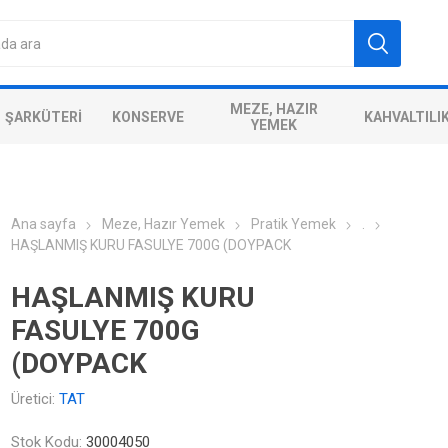
MEZE, HAZIR
ŞARKÜTERI
KONSERVE
KAHVALTILI
YEMEK
Ana sayfa
Meze, Hazır Yemek
Pratik Yemek
.
HAŞLANMIŞ KURU FASULYE 700G (DOYPACK
HAŞLANMIŞ KURU
FASULYE 700G
(DOYPACK
Üretici:
TAT
Stok Kodu:
30004050