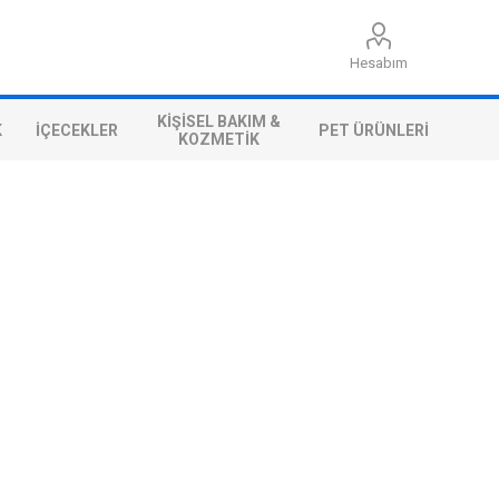
Hesabım
KIŞISEL BAKIM &
K
İÇECEKLER
PET ÜRÜNLERI
KOZMETIK