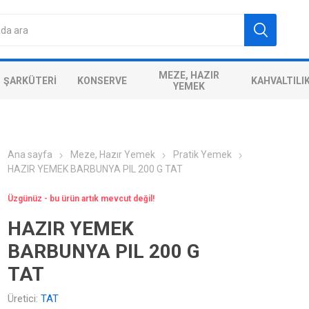
MEZE, HAZIR
ŞARKÜTERI
KONSERVE
KAHVALTILI
YEMEK
Ana sayfa
Meze, Hazır Yemek
Pratik Yemek
HAZIR YEMEK BARBUNYA PIL 200 G TAT
Üzgünüz - bu ürün artık mevcut değil!
HAZIR YEMEK
BARBUNYA PIL 200 G
TAT
Üretici:
TAT