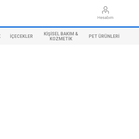
Hesabım
KIŞISEL BAKIM &
K
İÇECEKLER
PET ÜRÜNLERI
KOZMETIK