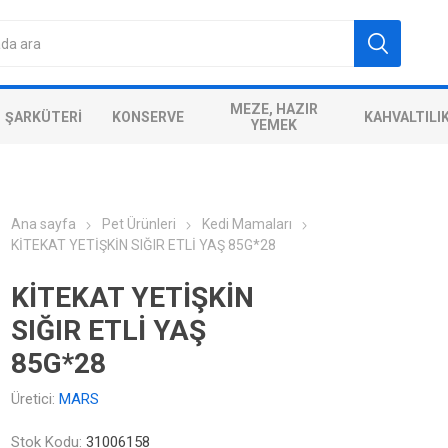
MEZE, HAZIR
ŞARKÜTERI
KONSERVE
KAHVALTILI
YEMEK
Ana sayfa
Pet Ürünleri
Kedi Mamaları
KİTEKAT YETİŞKİN SIĞIR ETLİ YAŞ 85G*28
KİTEKAT YETİŞKİN
SIĞIR ETLİ YAŞ
85G*28
Üretici:
MARS
Stok Kodu:
31006158