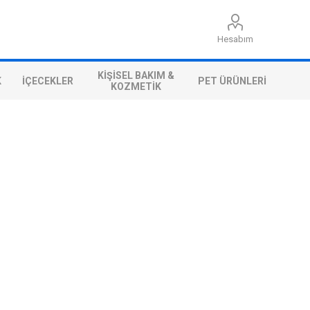
Hesabım
KIŞISEL BAKIM &
K
İÇECEKLER
PET ÜRÜNLERI
KOZMETIK