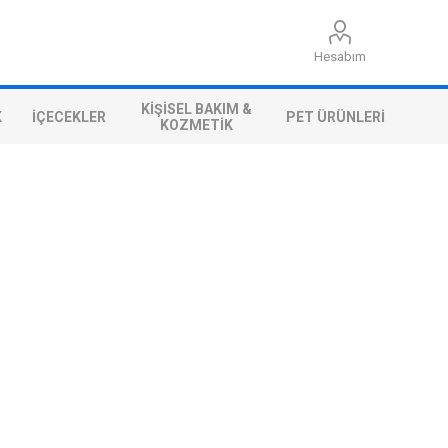
Hesabım
KIŞISEL BAKIM &
K
İÇECEKLER
PET ÜRÜNLERI
KOZMETIK