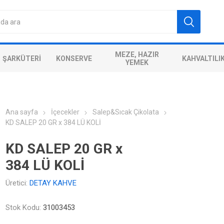
MEZE, HAZIR
ŞARKÜTERI
KONSERVE
KAHVALTILI
YEMEK
Ana sayfa
İçecekler
Salep&Sıcak Çikolata
KD SALEP 20 GR x 384 LÜ KOLİ
KD SALEP 20 GR x
384 LÜ KOLİ
Üretici:
DETAY KAHVE
Stok Kodu:
31003453