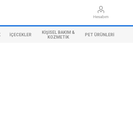
Hesabım
KIŞISEL BAKIM &
K
İÇECEKLER
PET ÜRÜNLERI
KOZMETIK