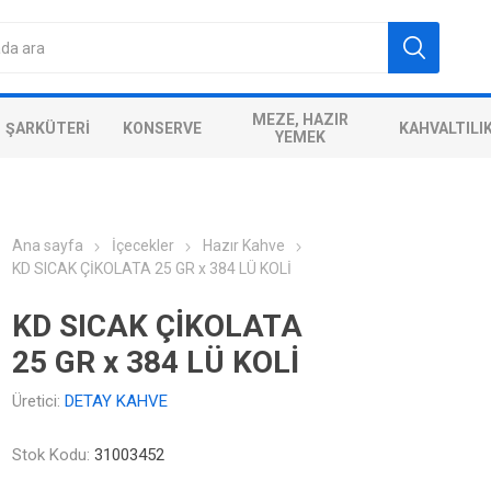
MEZE, HAZIR
ŞARKÜTERI
KONSERVE
KAHVALTILI
YEMEK
Ana sayfa
İçecekler
Hazır Kahve
KD SICAK ÇİKOLATA 25 GR x 384 LÜ KOLİ
KD SICAK ÇİKOLATA
25 GR x 384 LÜ KOLİ
Üretici:
DETAY KAHVE
Stok Kodu:
31003452