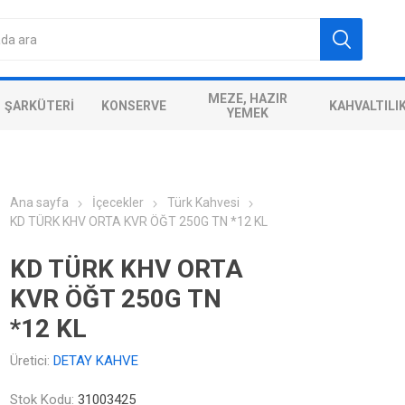
MEZE, HAZIR
ŞARKÜTERI
KONSERVE
KAHVALTILI
YEMEK
Ana sayfa
İçecekler
Türk Kahvesi
KD TÜRK KHV ORTA KVR ÖĞT 250G TN *12 KL
KD TÜRK KHV ORTA
KVR ÖĞT 250G TN
*12 KL
Üretici:
DETAY KAHVE
Stok Kodu:
31003425