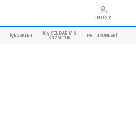
Hesabım
KIŞISEL BAKIM &
K
İÇECEKLER
PET ÜRÜNLERI
KOZMETIK