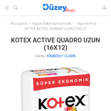
Ana sayfa
Kişisel Bakım & Kozmetik
Hijyenik Ped
KOTEX ACTIVE QUADRO UZUN (16X12)
KOTEX ACTIVE QUADRO UZUN
(16X12)
Üretici:
KİMBERLY CLARK