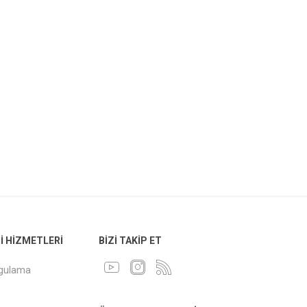
 HIZMETLERI
BIZI TAKIP ET
ygulama