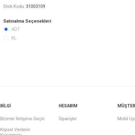
Stok Kodu:
31003109
Satınalma Seçenekleri
ADT
KL
BILGI
HESABIM
MÜŞTERI
Bizimle İletişime Geçin
Siparişler
Mobil U
Kişisel Verilerin