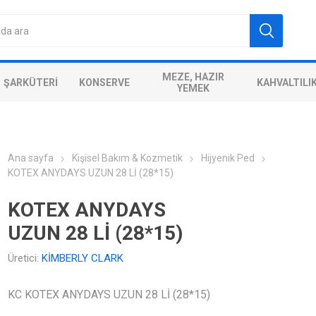
MEZE, HAZIR
ŞARKÜTERI
KONSERVE
KAHVALTILI
YEMEK
Ana sayfa
Kişisel Bakım & Kozmetik
Hijyenik Ped
KOTEX ANYDAYS UZUN 28 Lİ (28*15)
KOTEX ANYDAYS
UZUN 28 Lİ (28*15)
Üretici:
KİMBERLY CLARK
KC KOTEX ANYDAYS UZUN 28 Lİ (28*15)