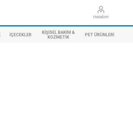
Hesabım
KIŞISEL BAKIM &
K
İÇECEKLER
PET ÜRÜNLERI
KOZMETIK