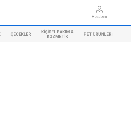
Hesabım
KIŞISEL BAKIM &
K
İÇECEKLER
PET ÜRÜNLERI
KOZMETIK