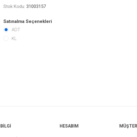
Stok Kodu:
31003157
Satınalma Seçenekleri
ADT
KL
BILGI
HESABIM
MÜŞTERI