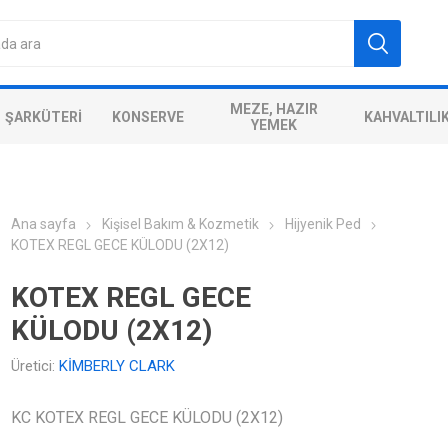
MEZE, HAZIR
ŞARKÜTERI
KONSERVE
KAHVALTILI
YEMEK
Ana sayfa
Kişisel Bakım & Kozmetik
Hijyenik Ped
KOTEX REGL GECE KÜLODU (2X12)
KOTEX REGL GECE
KÜLODU (2X12)
Üretici:
KİMBERLY CLARK
KC KOTEX REGL GECE KÜLODU (2X12)