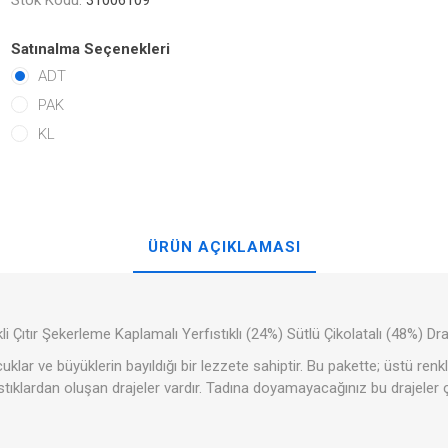
Stok Kodu:
31006109
Satınalma Seçenekleri
ADT
PAK
KL
ÜRÜN AÇIKLAMASI
li Çıtır Şekerleme Kaplamalı Yerfıstıklı (24%) Sütlü Çikolatalı (48%) Draj
uklar ve büyüklerin bayıldığı bir lezzete sahiptir. Bu pakette; üstü renkl
ıstıklardan oluşan drajeler vardır. Tadına doyamayacağınız bu drajeler ç