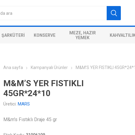
MEZE, HAZIR
ŞARKÜTERI
KONSERVE
KAHVALTILI
YEMEK
Ana sayfa
Kampanyalı Ürünler
M&M’S YER FISTIKLI 45GR*24*
M&M’S YER FISTIKLI
45GR*24*10
Üretici:
MARS
M&m's Fıstıklı Draje 45 gr