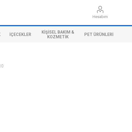
Hesabım
KIŞISEL BAKIM &
K
İÇECEKLER
PET ÜRÜNLERI
KOZMETIK
10