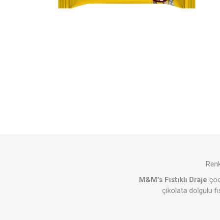
Renk
M&M's Fıstıklı Draje
çoc
çikolata dolgulu f