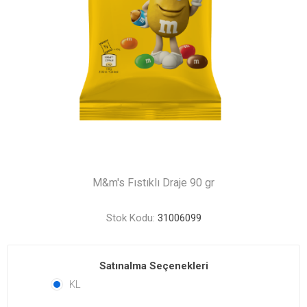
M&m's Fıstıklı Draje 90 gr
Stok Kodu:
31006099
Satınalma Seçenekleri
KL