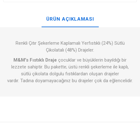
ÜRÜN AÇIKLAMASI
Renkli Çıtır Şekerleme Kaplamalı Yerfıstıklı (24%) Sütlü
Çikolatalı (48%) Drajeler.
M&M's Fıstıklı Draje
çocuklar ve büyüklerin bayıldığı bir
lezzete sahiptir. Bu pakette; üstü renkli şekerleme ile kaplı,
sütlü çikolata dolgulu fıstıklardan oluşan drajeler
vardır. Tadına doyamayacağınız bu drajeler çok da eğlencelidir.