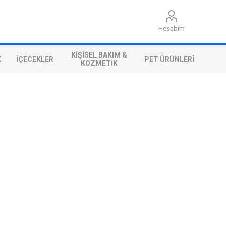
Hesabım
KIŞISEL BAKIM &
K
İÇECEKLER
PET ÜRÜNLERI
KOZMETIK