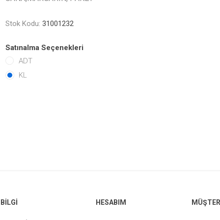
Stok Kodu:
31001232
Satınalma Seçenekleri
ADT
KL
BILGI
HESABIM
MÜŞTERI