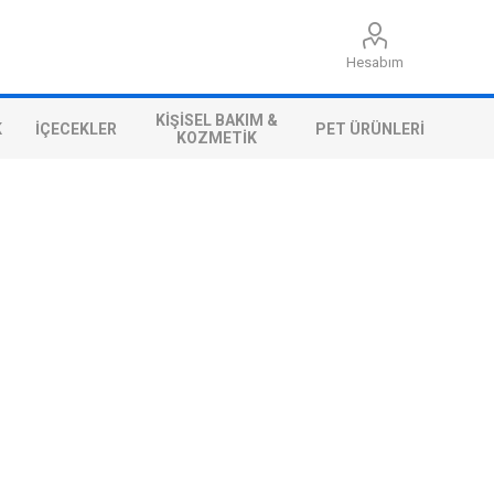
Hesabım
KIŞISEL BAKIM &
K
İÇECEKLER
PET ÜRÜNLERI
KOZMETIK