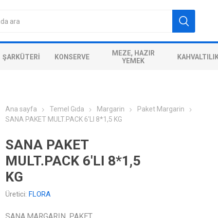
MEZE, HAZIR
ŞARKÜTERI
KONSERVE
KAHVALTILI
YEMEK
Ana sayfa
Temel Gıda
Margarin
Paket Margarin
SANA PAKET MULT.PACK 6'LI 8*1,5 KG
SANA PAKET
MULT.PACK 6'LI 8*1,5
KG
Üretici:
FLORA
SANA,MARGARIN, PAKET