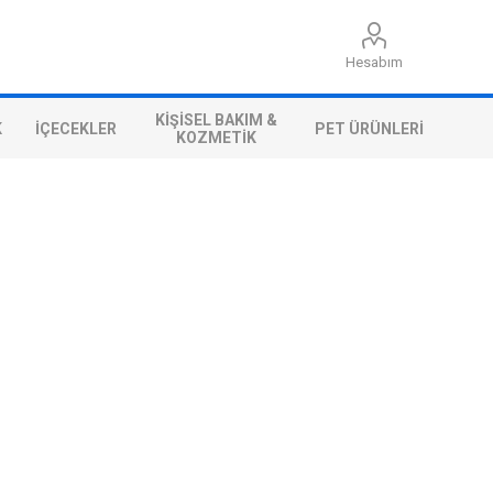
Hesabım
KIŞISEL BAKIM &
K
İÇECEKLER
PET ÜRÜNLERI
KOZMETIK