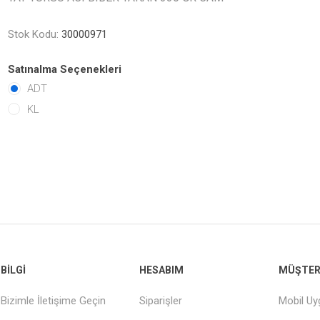
Stok Kodu:
30000971
Satınalma Seçenekleri
ADT
KL
BILGI
HESABIM
MÜŞTERI
Bizimle İletişime Geçin
Siparişler
Mobil U