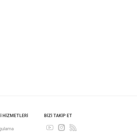
 HIZMETLERI
BIZI TAKIP ET
ygulama