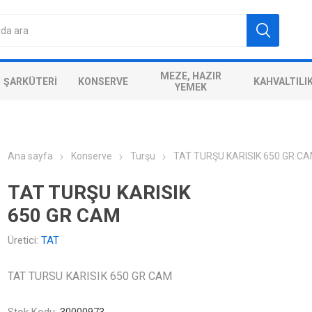
MEZE, HAZIR
ŞARKÜTERI
KONSERVE
KAHVALTILI
YEMEK
Ana sayfa
Konserve
Turşu
TAT TURŞU KARISIK 650 GR C
TAT TURŞU KARISIK
650 GR CAM
Üretici:
TAT
TAT TURSU KARISIK 650 GR CAM