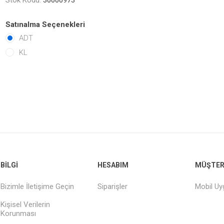
Stok Kodu:
30000973
Satınalma Seçenekleri
ADT
KL
BILGI
HESABIM
MÜŞTERI
Bizimle İletişime Geçin
Siparişler
Mobil U
Kişisel Verilerin
Korunması