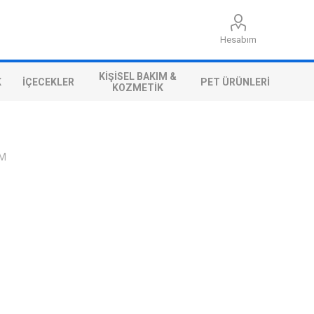
Hesabım
KIŞISEL BAKIM &
K
İÇECEKLER
PET ÜRÜNLERI
KOZMETIK
AM