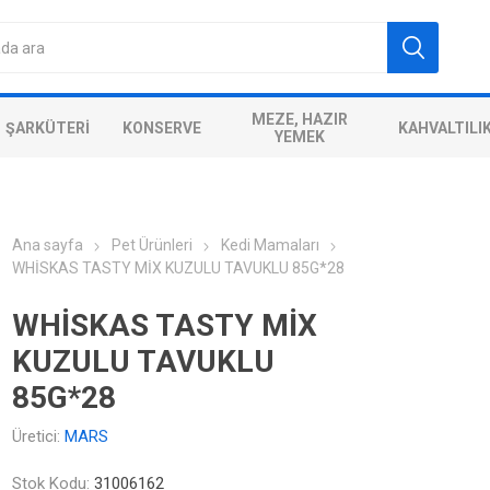
MEZE, HAZIR
ŞARKÜTERI
KONSERVE
KAHVALTILI
YEMEK
Ana sayfa
Pet Ürünleri
Kedi Mamaları
WHİSKAS TASTY MİX KUZULU TAVUKLU 85G*28
WHİSKAS TASTY MİX
KUZULU TAVUKLU
85G*28
Üretici:
MARS
Stok Kodu:
31006162