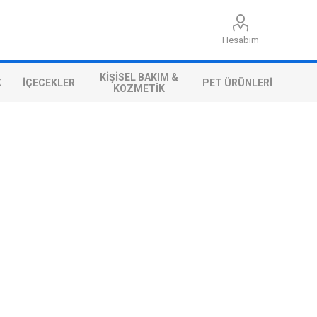
Hesabım
KIŞISEL BAKIM &
K
İÇECEKLER
PET ÜRÜNLERI
KOZMETIK