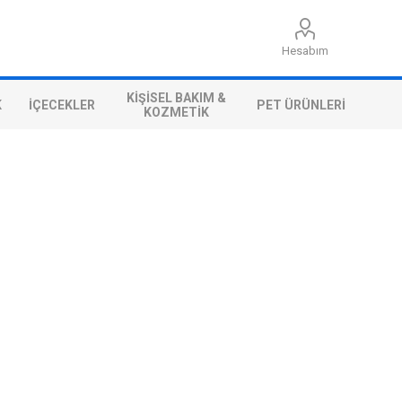
Hesabım
KIŞISEL BAKIM &
K
İÇECEKLER
PET ÜRÜNLERI
KOZMETIK