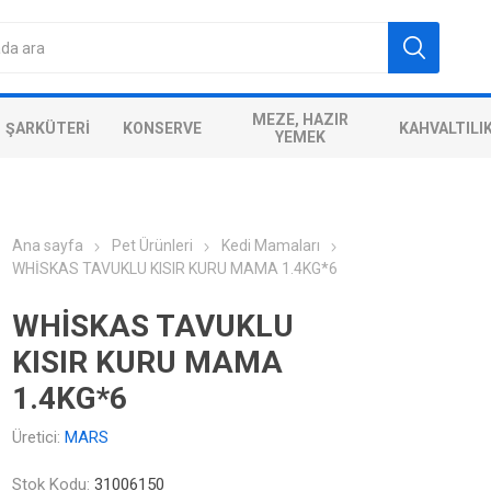
MEZE, HAZIR
ŞARKÜTERI
KONSERVE
KAHVALTILI
YEMEK
Ana sayfa
Pet Ürünleri
Kedi Mamaları
WHİSKAS TAVUKLU KISIR KURU MAMA 1.4KG*6
WHİSKAS TAVUKLU
KISIR KURU MAMA
1.4KG*6
Üretici:
MARS
Stok Kodu:
31006150